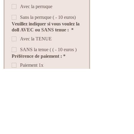
Avec la perruque
Sans la perruque ( - 10 euros)
Veuillez indiquer si vous voulez la
doll AVEC ou SANS tenue :
*
Avec la TENUE
SANS la tenue ( ( - 10 euros )
Préférence de paiement :
*
Paiement 1x
Paiement 4x Paypal ( Des frais
seront ajoutés au total )
J'accepte les conditions 
générales de vente. ( voir 
conditions )
*
Envoyer