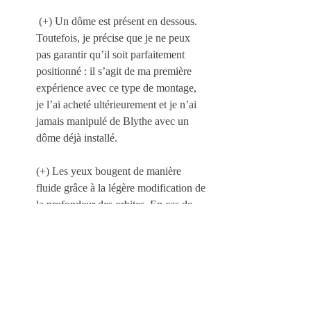
 (+) Un dôme est présent en dessous. 
Toutefois, je précise que je ne peux 
pas garantir qu’il soit parfaitement 
positionné : il s’agit de ma première 
expérience avec ce type de montage, 
je l’ai acheté ultérieurement et je n’ai 
jamais manipulé de Blythe avec un 
dôme déjà installé.
(+) Les yeux bougent de manière 
fluide grâce à la légère modification de 
la profondeur des orbites. En cas de 
légère résistance, il suffit 
d’accompagner délicatement le 
mouvement au niveau de la paupière 
inférieure avec le doigt. Dans 
l’ensemble, le mécanisme reste aussi 
fluide que sur une Blythe non 