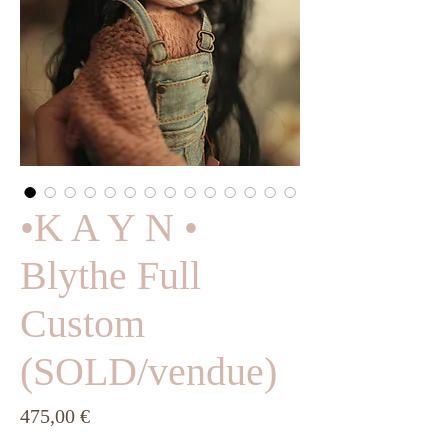
•K A Y N •
Blythe Full
Custom
(SOLD/vendue)
Prix
475,00 €